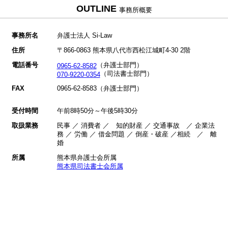
OUTLINE
事務所概要
事務所名
弁護士法人 Si-Law
住所
〒866-0863 熊本県八代市西松江城町4-30 2階
電話番号
（弁護士部門）
0965-62-8582
（司法書士部門）
070-9220-0354
FAX
0965-62-8583（弁護士部門）
受付時間
午前8時50分～午後5時30分
取扱業務
民事 ／ 消費者 ／ 知的財産 ／ 交通事故 ／ 企業法
務 ／ 労働 ／ 借金問題 ／ 倒産・破産 ／相続 ／ 離
婚
所属
熊本県弁護士会所属
熊本県司法書士会所属