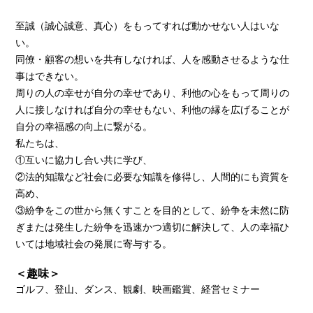
至誠（誠心誠意、真心）をもってすれば動かせない人はいな
い。
同僚・顧客の想いを共有しなければ、人を感動させるような仕
事はできない。
周りの人の幸せが自分の幸せであり、利他の心をもって周りの
人に接しなければ自分の幸せもない、利他の縁を広げることが
自分の幸福感の向上に繋がる。
私たちは、
①互いに協力し合い共に学び、
②法的知識など社会に必要な知識を修得し、人間的にも資質を
高め、
③紛争をこの世から無くすことを目的として、紛争を未然に防
ぎまたは発生した紛争を迅速かつ適切に解決して、人の幸福ひ
いては地域社会の発展に寄与する。
＜趣味＞
ゴルフ、登山、ダンス、観劇、映画鑑賞、経営セミナー